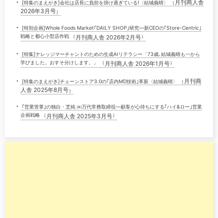
・
月刊商人舎
[特集のまえがき]会社は店長に負担を掛け過ぎている!〈結城義晴〉 （
2026年3月号
）
・
[特別企画]Whole Foods Market｢DAILY SHOP｣研究―新CEOの｢Store-Centric｣
戦略と都心小型店作戦 （
）
月刊商人舎 2026年2月号
・
[特集]ナレッジマーチャントのための生成AIリテラシー「73歳､結城義晴も一から
学びました。おすそ分けします。」 （
）
月刊商人舎 2026年1月号
・
月刊商
[特集のまえがき]チェーンストア3.0の｢店内MD技術｣革新〈結城義晴〉 （
人舎 2025年8月号
）
・
｢営業管掌｣の独白・芝純 ㈱万代常務取締役―顧客が心待ちにする｢ハイ&ロー｣営業
企画戦略 （
）
月刊商人舎 2025年3月号