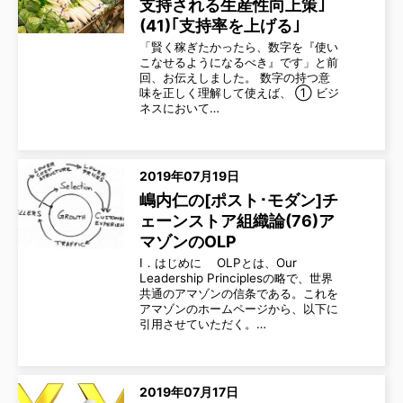
支持される生産性向上策｣
(41)｢支持率を上げる｣
「賢く稼ぎたかったら、数字を『使い
こなせるようになるべき』です」と前
回、お伝えしました。 数字の持つ意
味を正しく理解して使えば、 ① ビジ
ネスにおいて…
2019年07月19日
嶋内仁の[ポスト･モダン]チ
ェーンストア組織論(76)ア
マゾンのOLP
Ⅰ．はじめに OLPとは、Our
Leadership Principlesの略で、世界
共通のアマゾンの信条である。これを
アマゾンのホームページから、以下に
引用させていただく。…
2019年07月17日