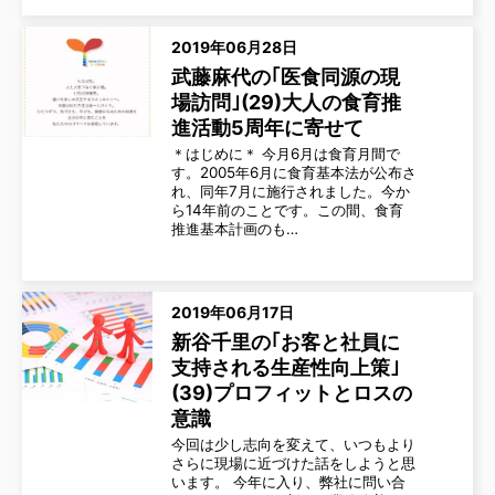
2019年06月28日
武藤麻代の｢医食同源の現
場訪問｣(29)大人の食育推
進活動5周年に寄せて
＊はじめに＊ 今月6月は食育月間で
す。2005年6月に食育基本法が公布さ
れ、同年7月に施行されました。今か
ら14年前のことです。この間、食育
推進基本計画のも…
2019年06月17日
新谷千里の｢お客と社員に
支持される生産性向上策｣
(39)プロフィットとロスの
意識
今回は少し志向を変えて、いつもより
さらに現場に近づけた話をしようと思
います。 今年に入り、弊社に問い合