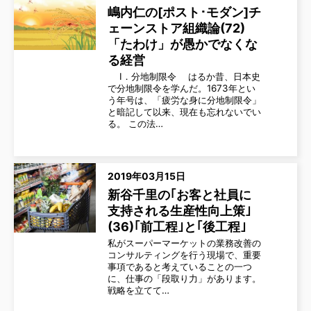
嶋内仁の[ポスト･モダン]チ
ェーンストア組織論(72)
「たわけ」が愚かでなくな
る経営
Ⅰ．分地制限令 はるか昔、日本史
で分地制限令を学んだ。1673年とい
う年号は、「疲労な身に分地制限令」
と暗記して以来、現在も忘れないでい
る。 この法…
2019年03月15日
新谷千里の｢お客と社員に
支持される生産性向上策｣
(36)｢前工程｣と｢後工程｣
私がスーパーマーケットの業務改善の
コンサルティングを行う現場で、重要
事項であると考えていることの一つ
に、仕事の「段取り力」があります。
戦略を立てて…