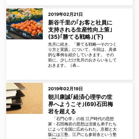
2019年02月21日
新谷千里の｢お客と社員に
支持される生産性向上策｣
(35)｢勝てる戦略｣(下)
先月に続き、「勝てる戦略―そのつく
り方と実践」について、今回は、具体
的な事例を紹介していきます。 その
前に、少しだけ先月のおさらいをして
おきます。（表…
2019年02月19日
朝川康誠｢経済心理学の世
界へようこそ｣(69)石田梅
岩を超える
「石門心学」の祖 江戸時代の思想
家・石田梅岩の思想は没後も弟子たち
によって全国に広められた。京都と大
阪には三塾、江戸にも参前舎という塾