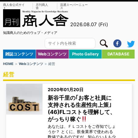
商人舎公式サイ
月刊商人
流通スーパーニュー
ト
舎
ス
2026.08.07 (Fri)
知識商人のためのウェブ・メディア
雑誌コンテンツ
Webコンテンツ
Photo Gallery
DATABASE
HOME
＞
Webコンテンツ
＞ 経営
経営
2020年01月20日
新谷千里の｢お客と社員に
支持される生産性向上策｣
(46)FLコストを理解して、
がっちり稼ぐ
あなたは、ＦＬコストをご存知でしょ
うか？ とくに、飲食業界で使われる
数値であるのですが、知らない人も少