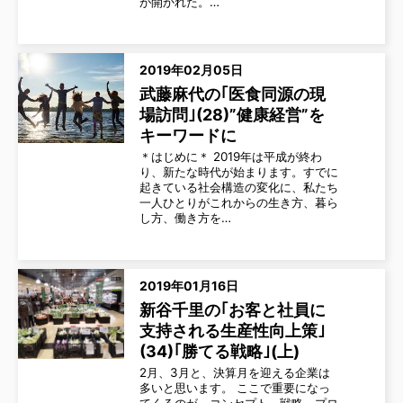
が開かれた。…
2019年02月05日
武藤麻代の｢医食同源の現
場訪問｣(28)”健康経営”を
キーワードに
＊はじめに＊ 2019年は平成が終わ
り、新たな時代が始まります。すでに
起きている社会構造の変化に、私たち
一人ひとりがこれからの生き方、暮ら
し方、働き方を…
2019年01月16日
新谷千里の｢お客と社員に
支持される生産性向上策｣
(34)｢勝てる戦略｣(上)
2月、3月と、決算月を迎える企業は
多いと思います。 ここで重要になっ
てくるのが、コンセプト、戦略、プロ