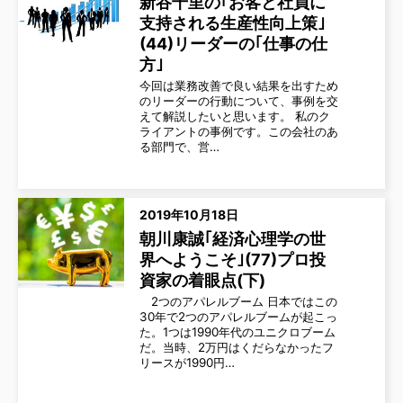
新谷千里の｢お客と社員に
支持される生産性向上策｣
(44)リーダーの｢仕事の仕
方｣
今回は業務改善で良い結果を出すため
のリーダーの行動について、事例を交
えて解説したいと思います。 私のク
ライアントの事例です。この会社のあ
る部門で、営…
2019年10月18日
朝川康誠｢経済心理学の世
界へようこそ｣(77)プロ投
資家の着眼点(下)
2つのアパレルブーム 日本ではこの
30年で2つのアパレルブームが起こっ
た。1つは1990年代のユニクロブーム
だ。当時、2万円はくだらなかったフ
リースが1990円…