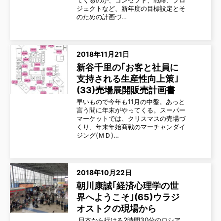
ジェクトなど、新年度の目標設定とそ
のための計画づ…
2018年11月21日
新谷千里の｢お客と社員に
支持される生産性向上策｣
(33)売場展開販売計画書
早いもので今年も11月の中盤。あっと
言う間に年末がやってくる。スーパー
マーケットでは、クリスマスの売場づ
くり、年末年始商戦のマーチャンダイ
ジング(ＭＤ)…
2018年10月22日
朝川康誠｢経済心理学の世
界へようこそ｣(65)ウラジ
オストクの現場から
日本から行ける2時間30分のロシア