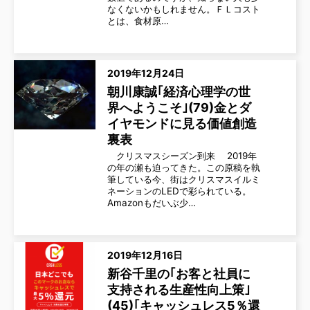
なくないかもしれません。ＦＬコスト
とは、食材原…
2019年12月24日
朝川康誠｢経済心理学の世
界へようこそ｣(79)金とダ
イヤモンドに見る価値創造
裏表
クリスマスシーズン到来 2019年
の年の瀬も迫ってきた。この原稿を執
筆している今、街はクリスマスイルミ
ネーションのLEDで彩られている。
Amazonもだいぶ少…
2019年12月16日
新谷千里の｢お客と社員に
支持される生産性向上策｣
(45)｢キャッシュレス5％還