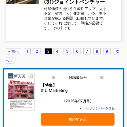
(31)ジョイントベンチャー
付加価値の提供や生産性アップ、人手
不足、省力（人）化対策…。今、中小
企業が抱える問題は山積しています。
そしてそれに対して、戦略が必要で
す。 その中でも…
« 前へ
1
2
3
4
5
6
7
8
9
次
へ »
雑誌最新号
【特集】
新店Marketing
(2026年07月号)
バックナンバーを見る
購読申込み