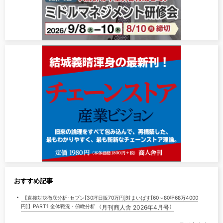
おすすめ記事
・
【直接対決徹底分析･セブン[30坪日販70万円]対まいばす[60～80坪68万4000
円]】PART1 全体戦況・俯瞰分析 （
）
月刊商人舎 2026年4月号