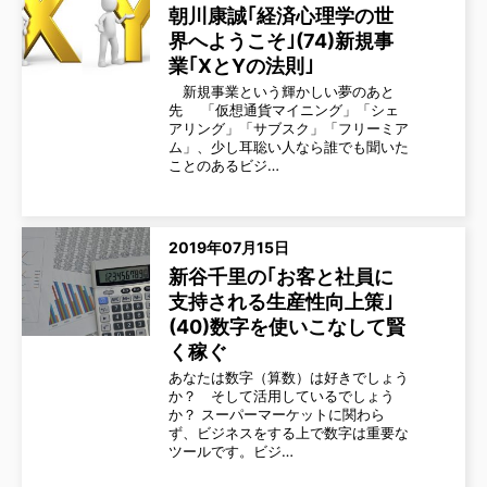
朝川康誠｢経済心理学の世
界へようこそ｣(74)新規事
業｢XとYの法則｣
新規事業という輝かしい夢のあと
先 「仮想通貨マイニング」「シェ
アリング」「サブスク」「フリーミア
ム」、少し耳聡い人なら誰でも聞いた
ことのあるビジ…
2019年07月15日
新谷千里の｢お客と社員に
支持される生産性向上策｣
(40)数字を使いこなして賢
く稼ぐ
あなたは数字（算数）は好きでしょう
か？ そして活用しているでしょう
か？ スーパーマーケットに関わら
ず、ビジネスをする上で数字は重要な
ツールです。ビジ…