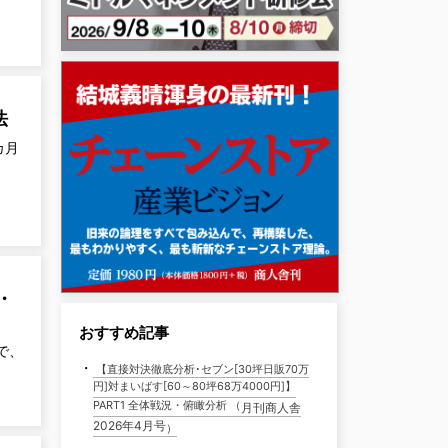
法
カ月
・
おすすめ記事
で、
・
【直接対決徹底分析･セブン[30坪日販70万
円]対まいばす[60～80坪68万4000円]】
PART1 全体戦況・俯瞰分析 （
月刊商人舎
2026年4月号
）