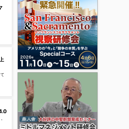
マ
上
して
.0
・