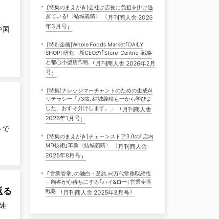
・
[特集のまえがき]会社は店長に負担を掛け過
ぎている!〈結城義晴〉 （
月刊商人舎 2026
年3月号
）
中国
・
[特別企画]Whole Foods Market｢DAILY
SHOP｣研究―新CEOの｢Store-Centric｣戦略
と都心小型店作戦 （
月刊商人舎 2026年2月
号
）
・
[特集]ナレッジマーチャントのための生成AI
リテラシー「73歳､結城義晴も一から学びま
した。おすそ分けします。」 （
月刊商人舎
2026年1月号
）
トで
・
[特集のまえがき]チェーンストア3.0の｢店内
MD技術｣革新〈結城義晴〉 （
月刊商人舎
2025年8月号
）
・
｢営業管掌｣の独白・芝純 ㈱万代常務取締役
―顧客が心待ちにする｢ハイ&ロー｣営業企画
返る
戦略 （
）
月刊商人舎 2025年3月号
連