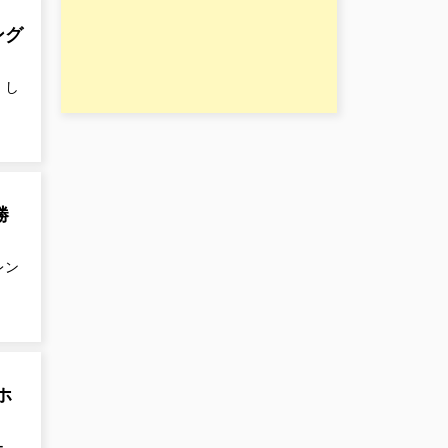
ング
 し
勝
レン
ホ
ー