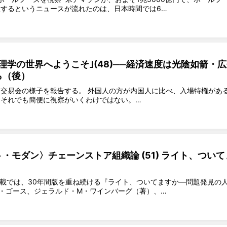
するというニュースが流れたのは、日本時間では6…
理学の世界へようこそ｣(48)──経済速度は光陰如箭・
ら（後）
交易会の様子を報告する。 外国人の方が内国人に比べ、入場特権があ
それでも簡便に視察がいくわけではない。…
・モダン〉チェーンストア組織論 (51) ライト、ついて
連載では、30年間版を重ね続ける『ライト、ついてますか―問題発見の
・ゴース、ジェラルド・M・ワインバーグ（著）、…