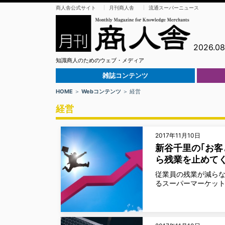
商人舎公式サイト
月刊商人舎
流通スーパーニュース
2026.08.
知識商人のためのウェブ・メディア
雑誌コンテンツ
HOME
＞
Webコンテンツ
＞ 経営
経営
2017年11月10日
新谷千里の｢お客
ら残業を止めて
従業員の残業が減らな
るスーパーマーケット