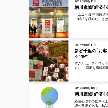
2017年09月11日
朝川康誠｢経済心
ユニクロ 中国躍進
で成功を収めたこと
2017年09月11日
新谷千里の｢お客
る”4P”
皆さんは、スクワット
す。 「両足を肩幅程
2017年08月10日
朝川康誠｢経済心
経済心理学の世界へよ
続の連続である、私は