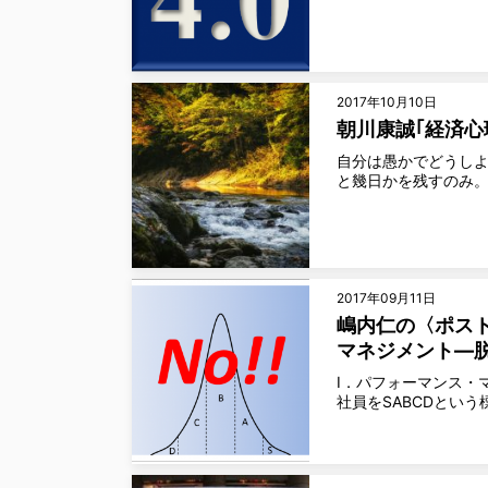
2017年10月10日
朝川康誠｢経済心
自分は愚かでどうしよ
と幾日かを残すのみ。
2017年09月11日
嶋内仁の〈ポスト
マネジメント―
Ⅰ．パフォーマンス・
社員をSABCDとい