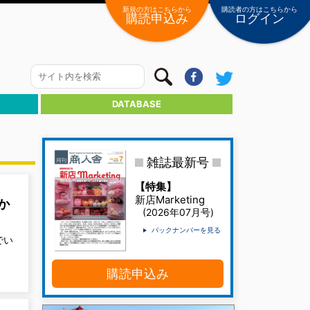
購読者の方はこちらから
新規の方はこちらから
ログイン
購読申込み
DATABASE
雑誌最新号
【特集】
新店Marketing
か
(2026年07月号)
バックナンバーを見る
でい
購読申込み