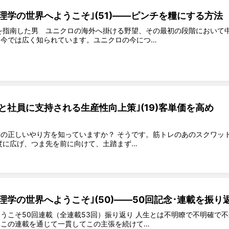
理学の世界へようこそ｣(51)――ピンチを糧にする方法
を指南した男 ユニクロの海外へ掛ける野望、その最初の段階において
は今では広く知られています。ユニクロの今につ…
と社員に支持される生産性向上策｣(19)客単価を高め
の正しいやり方を知っていますか？ そうです。筋トレのあのスクワッ
度に広げ、つま先を前に向けて、土踏まず…
理学の世界へようこそ｣(50)――50回記念･連載を振り
うこそ50回連載（全連載53回）振り返り 人生とは不明瞭で不明確で不
この連載を通じて一貫してこの主張を続けて…