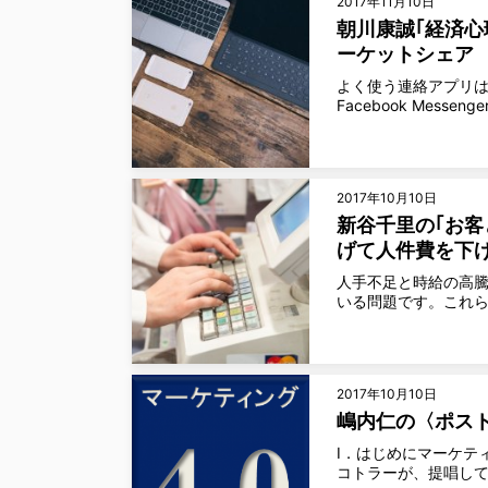
2017年11月10日
朝川康誠｢経済心
ーケットシェア
よく使う連絡アプリは
Facebook Mes
2017年10月10日
新谷千里の｢お客と
げて人件費を下
人手不足と時給の高
いる問題です。これ
2017年10月10日
嶋内仁の〈ポスト
Ⅰ．はじめにマーケテ
コトラーが、提唱して