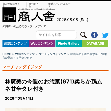
商人舎公式サイ
月刊商人
流通スーパーニュー
ト
舎
ス
2026.08.08 (Sat)
知識商人のためのウェブ・メディア
雑誌コンテンツ
Webコンテンツ
Photo Gallery
DATABASE
HOME
＞
Webコンテンツ
＞
マーチャンダイジング
＞ 林廣美の今週のお惣菜(671)柔
らか鶏ムネ甘辛タレ付き
マーチャンダイジング
林廣美の今週のお惣菜(671)柔らか鶏ム
ネ甘辛タレ付き
2026年05月14日