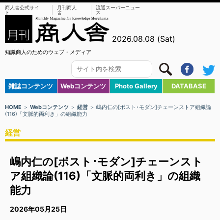
商人舎公式サイ
月刊商人
流通スーパーニュー
ト
舎
ス
2026.08.08 (Sat)
知識商人のためのウェブ・メディア
雑誌コンテンツ
Webコンテンツ
Photo Gallery
DATABASE
HOME
＞
Webコンテンツ
＞
経営
＞ 嶋内仁の[ポスト･モダン]チェーンストア組織論
(116)「文脈的両利き」の組織能力
経営
嶋内仁の[ポスト･モダン]チェーンスト
ア組織論(116)「文脈的両利き」の組織
能力
2026年05月25日