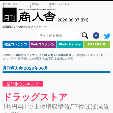
商人舎公式サイ
月刊商人
流通スーパーニュー
ト
舎
ス
2026.08.07 (Fri)
知識商人のためのウェブ・メディア
雑誌コンテンツ
Webコンテンツ
Photo Gallery
DATABASE
HOME
＞
雑誌コンテンツ
＞
月刊商人舎 2026年6月号
＞ [業態別ランキング] ドラッ
グストア―1兆円4社で上位増収増益/下位ほぼ減益の構図
月刊商人舎 2026年06月
業態別ランキング
ドラッグストア
1兆円4社で上位増収増益/下位ほぼ減益