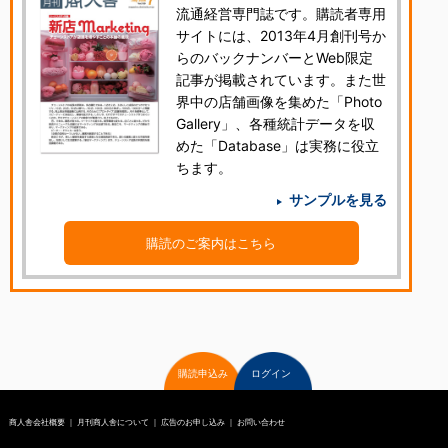
流通経営専門誌です。購読者専用
サイトには、2013年4月創刊号か
らのバックナンバーとWeb限定
記事が掲載されています。また世
界中の店舗画像を集めた「Photo
Gallery」、各種統計データを収
めた「Database」は実務に役立
ちます。
サンプルを見る
購読のご案内はこちら
購読申込み
ログイン
商人舎会社概要
｜
月刊商人舎について
｜
広告のお申し込み
｜
お問い合わせ