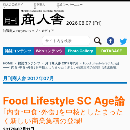
商人舎公式サイ
月刊商人
流通スーパーニュー
ト
舎
ス
2026.08.07 (Fri)
知識商人のためのウェブ・メディア
雑誌コンテンツ
Webコンテンツ
Photo Gallery
DATABASE
HOME
＞
雑誌コンテンツ
＞
月刊商人舎 2017年7月
＞ Food Lifestyle SC Age論
――｢内食･中食･外食｣を中核としたまったく新しい商業集積の登場!〈結城義晴〉
月刊商人舎 2017年07月
Food Lifestyle SC Age論
｢内食･中食･外食｣を中核としたまった
く新しい商業集積の登場!
2017年07月11日