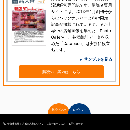
流通経営専門誌です。購読者専用
サイトには、2013年4月創刊号か
らのバックナンバーとWeb限定
記事が掲載されています。また世
界中の店舗画像を集めた「Photo
Gallery」、各種統計データを収
めた「Database」は実務に役立
ちます。
サンプルを見る
購読のご案内はこちら
購読申込み
ログイン
商人舎会社概要
｜
月刊商人舎について
｜
広告のお申し込み
｜
お問い合わせ