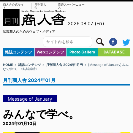
商人舎公式サイ
月刊商人
流通スーパーニュー
ト
舎
ス
2026.08.07 (Fri)
知識商人のためのウェブ・メディア
雑誌コンテンツ
Webコンテンツ
Photo Gallery
DATABASE
HOME
＞
雑誌コンテンツ
＞
月刊商人舎 2024年1月号
＞ [Message of January] みん
なで学べ。〈結城義晴〉
月刊商人舎 2024年01月
Message of January
みんなで学べ。
2024年01月10日